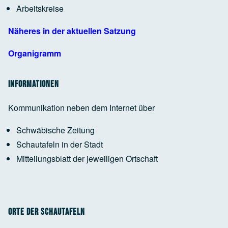
Arbeitskreise
Google Maps Generator
by
RegioHelden
Näheres in der aktuellen Satzung
Organigramm
Informationen
Kommunikation neben dem Internet über
Schwäbische Zeitung
Schautafeln in der Stadt
Mitteilungsblatt der jeweiligen Ortschaft
Orte der Schautafeln