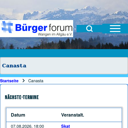
Open Sidebar Mai
Open Search Block
Suche
Suchformular
Suche Schließen
Canasta
Startseite
Canasta
Pfadnavigation
Nächste-Termine
Datum
Veranstalt.
07.08.2026, 18:00
Skat