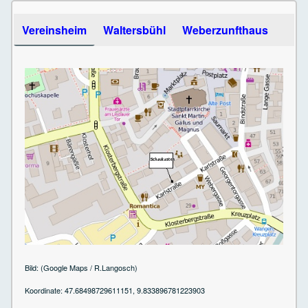
Use the arrow keys to navigate between tabs
Vereinsheim
Waltersbühl
Weberzunfthaus
Bild: (Google Maps / R.Langosch)
Koordinate: 47.68498729611151, 9.833896781223903