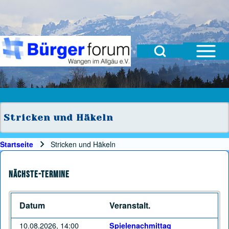
Open Sidebar Mai
Open Search Block
Suche
Suchformular
Suche Schließen
Stricken und Häkeln
Startseite
Stricken und Häkeln
Pfadnavigation
Nächste-Termine
Datum
Veranstalt.
10.08.2026, 14:00
Spielenachmittag