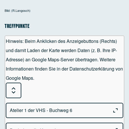
Bild: (R.Langosch)
Treffpunkte
Hinweis: Beim Anklicken des Anzeigebuttons (Rechts)
und damit Laden der Karte werden Daten (z. B. Ihre IP-
Adresse) an Google Maps-Server übertragen. Weitere
Informationen finden Sie in der Datenschutzerklärung von
Google Maps.
Expand or Collapse all sections
Close o
Atelier 1 der VHS - Buchweg 6
Close o