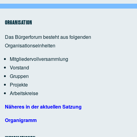
Google Maps Generator
by
RegioHelden
Ehemaliger ENBW-Parkplatz
Google Maps Generator
by
RegioHelden
88239 Wangen im Allgäu
Organisation
Das Bürgerforum besteht aus folgenden
Organisationseinheiten
Google Maps Generator
by
RegioHelden
Mitgliedervollversammlung
Vorstand
Google Maps Generator
by
RegioHelden
Gruppen
Projekte
Arbeitskreise
Google Maps Generator
by
RegioHelden
Näheres in der aktuellen Satzung
Organigramm