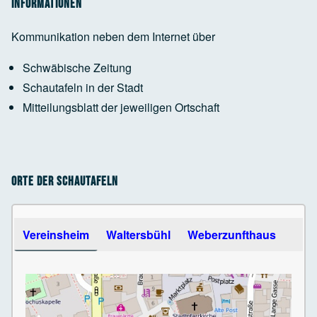
Informationen
Kommunikation neben dem Internet über
Schwäbische Zeitung
Schautafeln in der Stadt
Mitteilungsblatt der jeweiligen Ortschaft
Orte der Schautafeln
Use the arrow keys to navigate between tabs
Vereinsheim
Waltersbühl
Weberzunfthaus