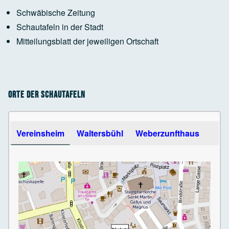
Schwäbische Zeitung
Schautafeln in der Stadt
Mitteilungsblatt der jeweiligen Ortschaft
Orte der Schautafeln
Use the arrow keys to navigate between tabs
Vereinsheim
Waltersbühl
Weberzunfthaus