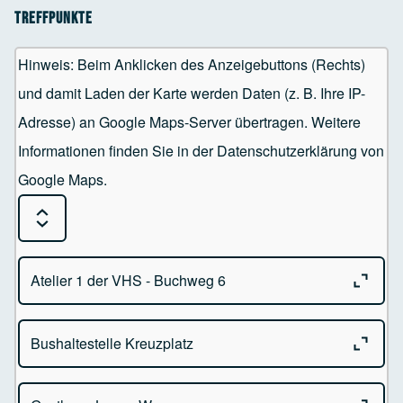
Treffpunkte
Hinweis: Beim Anklicken des Anzeigebuttons (Rechts)
und damit Laden der Karte werden Daten (z. B. Ihre IP-
Adresse) an Google Maps-Server übertragen. Weitere
Informationen finden Sie in der Datenschutzerklärung von
Google Maps.
Expand or Collapse all sections
Close o
Atelier 1 der VHS - Buchweg 6
Close o
Bushaltestelle Kreuzplatz
Atelier 1 der VHS
Buchweg 6 - 88239 Wangen im Allgäu
Close o