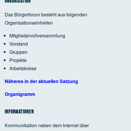
Organisation
Das Bürgerforum besteht aus folgenden
Organisationseinheiten
Google Maps Generator
by
RegioHelden
Mitgliedervollversammlung
Vorstand
Google Maps Generator
by
RegioHelden
Gruppen
Projekte
Arbeitskreise
Google Maps Generator
by
RegioHelden
Näheres in der aktuellen Satzung
Organigramm
Informationen
Kommunikation neben dem Internet über