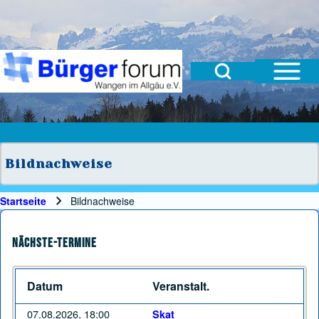
Open Sidebar Mai
Open Search Block
Suche
Suchformular
Suche Schließen
Bildnachweise
Startseite
Bildnachweise
Pfadnavigation
Nächste-Termine
Datum
Veranstalt.
07.08.2026, 18:00
Skat