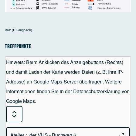
Bild: (R.Langosch)
Treffpunkte
Hinweis: Beim Anklicken des Anzeigebuttons (Rechts)
und damit Laden der Karte werden Daten (z. B. Ihre IP-
Adresse) an Google Maps-Server übertragen. Weitere
Informationen finden Sie in der Datenschutzerklärung von
Google Maps.
Expand or Collapse all sections
Close o
Atelier 1 der VHS - Buchweg 6