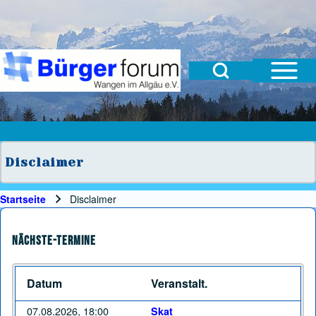
Open Sidebar Mai
Open Search Block
Suche
Suchformular
Suche Schließen
Disclaimer
Startseite
Disclaimer
Pfadnavigation
Nächste-Termine
Datum
Veranstalt.
07.08.2026, 18:00
Skat