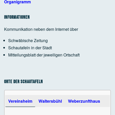
Organigramm
Informationen
Kommunikation neben dem Internet über
Schwäbische Zeitung
Schautafeln in der Stadt
Mitteilungsblatt der jeweiligen Ortschaft
Orte der Schautafeln
Use the arrow keys to navigate between tabs
Vereinsheim
Waltersbühl
Weberzunfthaus