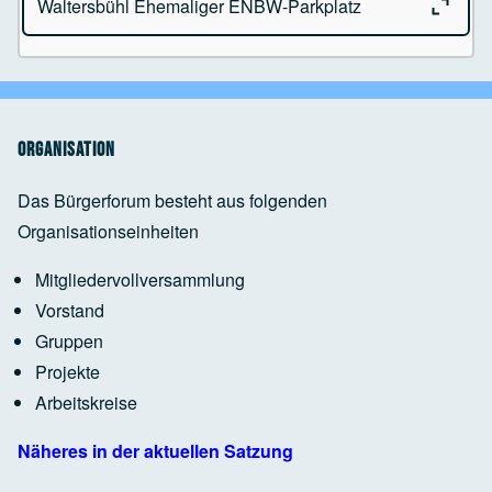
Waltersbühl Ehemaliger ENBW-Parkplatz
Google Maps Generator
by
RegioHelden
Humbrechtser Str.194
88239 Wangen im Allgäu
Google Maps Generator
by
RegioHelden
Ehemaliger ENBW-Parkplatz
Google Maps Generator
by
RegioHelden
88239 Wangen im Allgäu
Organisation
Das Bürgerforum besteht aus folgenden
Organisationseinheiten
Google Maps Generator
by
RegioHelden
Mitgliedervollversammlung
Vorstand
Google Maps Generator
by
RegioHelden
Gruppen
Projekte
Arbeitskreise
Google Maps Generator
by
RegioHelden
Näheres in der aktuellen Satzung