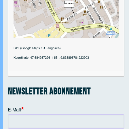
 Open tab vvja-pane-38581164-1-pane
 Open tab vvja-pane-38581164-2-pane
Bild: (Google Maps / R.Langosch)
Koordinate: 47.68498729611151, 9.833896781223903
 Open tab vvja-pane-38581164-3-pane
 Open tab vvja-pane-38581164-4-pane
Newsletter Abonnement
 Open tab vvja-pane-38581164-5-pane
E-Mail
 Open tab vvja-pane-38581164-6-pane