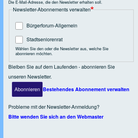
Die E-Mail-Adresse, die den Newsletter erhalten soll.
Newsletter-Abonnements verwalten
 Open tab vvja-pane-38581164-7-pane
Bürgerforum-Allgemein
 Open tab vvja-pane-38581164-8-pane
Stadtseniorenrat
Wählen Sie den oder die Newsletter aus, welche Sie
abonnieren möchten.
 Open tab vvja-pane-38581164-9-pane
Bleiben Sie auf dem Laufenden - abonnieren Sie
unseren Newsletter.
 Open tab vvja-pane-38581164-10-pane
Bestehendes Abonnement verwalten
 Open tab vvja-pane-38581164-11-pane
Probleme mit der Newsletter-Anmeldung?
Bitte wenden Sie sich an den Webmaster
 Open tab vvja-pane-38581164-12-pane