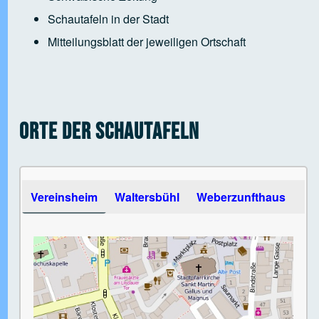
Schautafeln in der Stadt
Mitteilungsblatt der jeweiligen Ortschaft
Orte der Schautafeln
Use the arrow keys to navigate between tabs
Vereinsheim
Waltersbühl
Weberzunfthaus