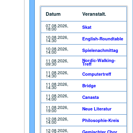
Datum
Veranstalt.
07.08.2026,
Skat
18:00
10.08.2026,
English-Roundtable
14:30
10.08.2026,
Spielenachmittag
14:00
11.08.2026,
Nordic-Walking-
09:30
Treff
11.08.2026,
Computertreff
14:30
11.08.2026,
Bridge
14:30
11.08.2026,
Canasta
14:00
11.08.2026,
Neue Literatur
19:00
12.08.2026,
Philosophie-Kreis
14:00
12.08.2026,
Gemischter Chor