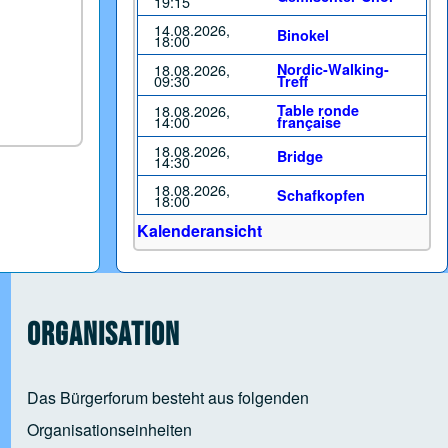
19:15
14.08.2026,
Binokel
18:00
18.08.2026,
Nordic-Walking-
09:30
Treff
18.08.2026,
Table ronde
14:00
française
18.08.2026,
Bridge
14:30
18.08.2026,
Schafkopfen
18:00
Kalenderansicht
Organisation
Das Bürgerforum besteht aus folgenden
Organisationseinheiten