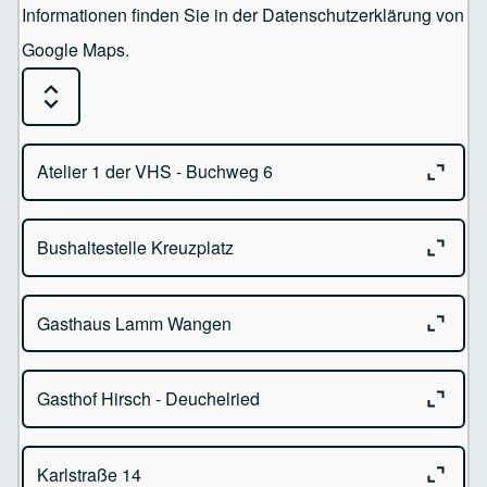
Informationen finden Sie in der Datenschutzerklärung von
Google Maps.
Expand or Collapse all sections
Close o
Atelier 1 der VHS - Buchweg 6
Close o
Bushaltestelle Kreuzplatz
Atelier 1 der VHS
Buchweg 6 - 88239 Wangen im Allgäu
Close o
Gasthaus Lamm Wangen
Kreuzplatz - 88239 Wangen im Allgäu
Close o
Gasthof Hirsch - Deuchelried
Gasthaus Lamm Bindstr. 60
88239 Wangen im Allgäu
Close o
Karlstraße 14
Gasthof Hirsch - Kirchplatz 4