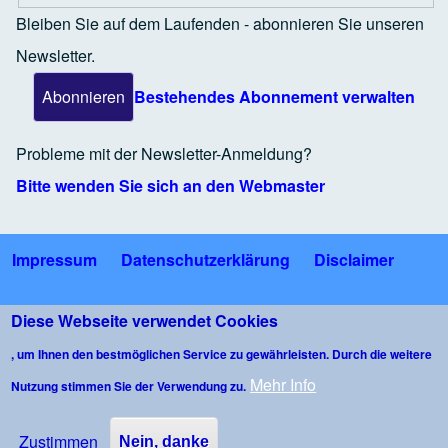
Bleiben Sie auf dem Laufenden - abonnieren Sie unseren
Newsletter.
Bestehendes Abonnement verwalten
Probleme mit der Newsletter-Anmeldung?
Bitte wenden Sie sich an den Webmaster
Impressum
Datenschutzerklärung
Disclaimer
Fußzeile
Bildnachweise
Nutzungsbedingungen Gäste-WLAN
Diese Webseite verwendet Cookies
, um Ihnen den bestmöglichen Service zu gewährleisten. Durch die weitere
Kommentarrichtlinie
Mehr Info
Nutzung stimmen Sie der Verwendung zu.
Copyright © 2026 Bürgerforum Wangen im Allgäu e.V. - All rights
reserved - Developed & Designed Raimund Langosch
Zustimmen
Nein, danke