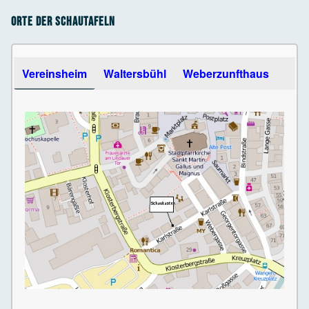
Orte der Schautafeln
Use the arrow keys to navigate between tabs
Vereinsheim
Waltersbühl
Weberzunfthaus