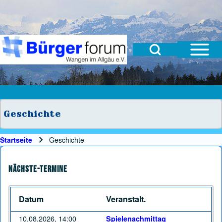
Open Sidebar Mai
Open Search Block
Suche
Suchformular
Suche Schließen
Geschichte
Startseite
Geschichte
Pfadnavigation
Nächste-Termine
Datum
Veranstalt.
10.08.2026, 14:00
Spielenachmittag