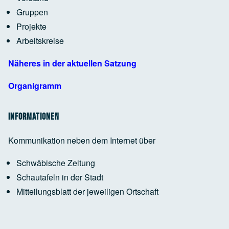
Google Maps Generator
by
RegioHelden
Gruppen
Projekte
Arbeitskreise
Google Maps Generator
by
RegioHelden
Näheres in der aktuellen Satzung
Organigramm
Informationen
Kommunikation neben dem Internet über
Schwäbische Zeitung
Schautafeln in der Stadt
Mitteilungsblatt der jeweiligen Ortschaft