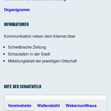
Organigramm
Informationen
Kommunikation neben dem Internet über
Schwäbische Zeitung
Schautafeln in der Stadt
Mitteilungsblatt der jeweiligen Ortschaft
Orte der Schautafeln
Use the arrow keys to navigate between tabs
Vereinsheim
Waltersbühl
Weberzunfthaus