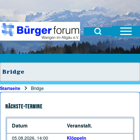
Open Sidebar Mai
Open Search Block
Suche
Suchformular
Suche Schließen
Bridge
Startseite
Bridge
Pfadnavigation
Nächste-Termine
Datum
Veranstalt.
05.08.2026, 14:00
Klöppeln