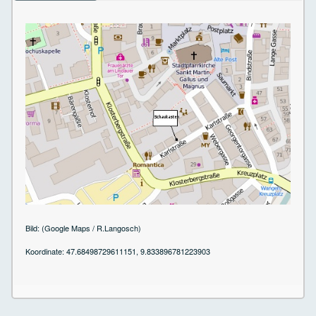
Bild: (Google Maps / R.Langosch)
Koordinate: 47.68498729611151, 9.833896781223903