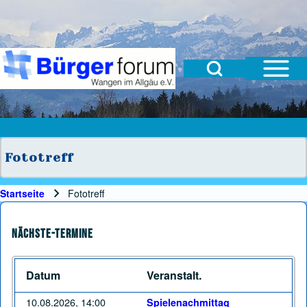
Open Sidebar Mai
Open Search Block
Suche
Suchformular
Suche Schließen
Fototreff
Startseite
Fototreff
Pfadnavigation
Nächste-Termine
Datum
Veranstalt.
10.08.2026, 14:00
Spielenachmittag