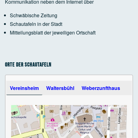
Kommunikation neben dem Internet über
Schwäbische Zeitung
Schautafeln in der Stadt
Mitteilungsblatt der jeweiligen Ortschaft
Orte der Schautafeln
Use the arrow keys to navigate between tabs
Vereinsheim
Waltersbühl
Weberzunfthaus