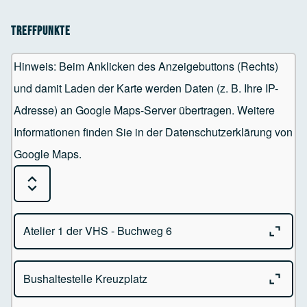
Treffpunkte
Hinweis: Beim Anklicken des Anzeigebuttons (Rechts)
und damit Laden der Karte werden Daten (z. B. Ihre IP-
Adresse) an Google Maps-Server übertragen. Weitere
Informationen finden Sie in der Datenschutzerklärung von
Google Maps.
Expand or Collapse all sections
Close o
Atelier 1 der VHS - Buchweg 6
Close o
Bushaltestelle Kreuzplatz
Atelier 1 der VHS
Buchweg 6 - 88239 Wangen im Allgäu