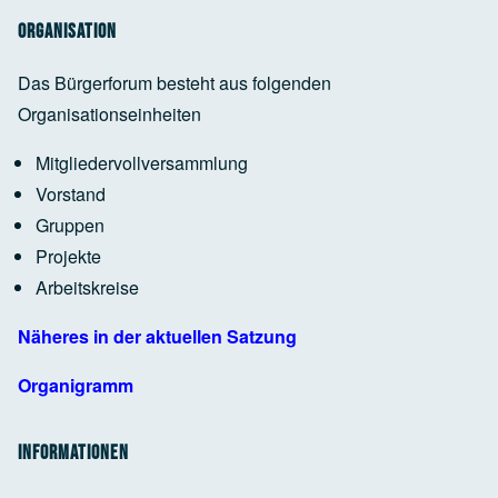
88239 Wangen im Allgäu
Organisation
Das Bürgerforum besteht aus folgenden
Organisationseinheiten
Google Maps Generator
by
RegioHelden
Mitgliedervollversammlung
Vorstand
Google Maps Generator
by
RegioHelden
Gruppen
Projekte
Arbeitskreise
Google Maps Generator
by
RegioHelden
Näheres in der aktuellen Satzung
Organigramm
Informationen