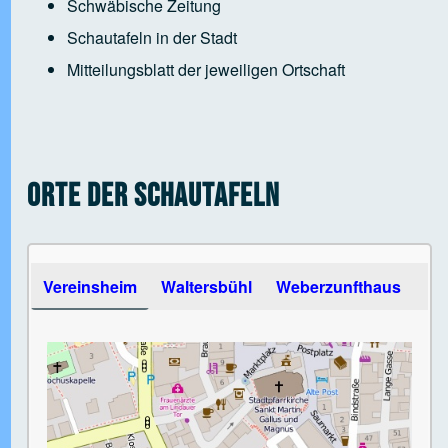
Schwäbische Zeitung
Schautafeln in der Stadt
Mitteilungsblatt der jeweiligen Ortschaft
Orte der Schautafeln
Use the arrow keys to navigate between tabs
Vereinsheim
Waltersbühl
Weberzunfthaus