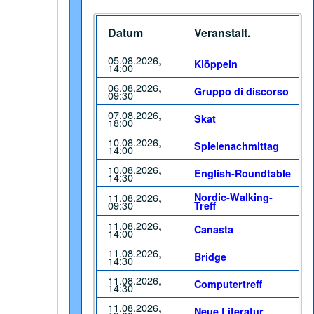
Datum
Veranstalt.
05.08.2026,
Klöppeln
14:00
06.08.2026,
Gruppo di discorso
09:30
07.08.2026,
Skat
18:00
10.08.2026,
Spielenachmittag
14:00
10.08.2026,
English-Roundtable
14:30
11.08.2026,
Nordic-Walking-
09:30
Treff
11.08.2026,
Canasta
14:00
11.08.2026,
Bridge
14:30
11.08.2026,
Computertreff
14:30
11.08.2026,
Neue Literatur