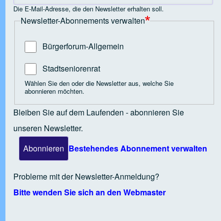
Die E-Mail-Adresse, die den Newsletter erhalten soll.
Newsletter-Abonnements verwalten
 Open tab vvja-pane-61468325-7-pane
Bürgerforum-Allgemein
 Open tab vvja-pane-61468325-8-pane
Stadtseniorenrat
Wählen Sie den oder die Newsletter aus, welche Sie
abonnieren möchten.
 Open tab vvja-pane-61468325-9-pane
Bleiben Sie auf dem Laufenden - abonnieren Sie
unseren Newsletter.
 Open tab vvja-pane-61468325-10-pane
Bestehendes Abonnement verwalten
 Open tab vvja-pane-61468325-11-pane
Probleme mit der Newsletter-Anmeldung?
Bitte wenden Sie sich an den Webmaster
 Open tab vvja-pane-61468325-12-pane