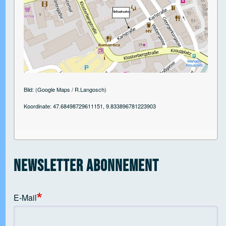
 Open tab vvja-pane-61468325-1-pane
 Open tab vvja-pane-61468325-2-pane
Bild: (Google Maps / R.Langosch)
Koordinate: 47.68498729611151, 9.833896781223903
 Open tab vvja-pane-61468325-3-pane
 Open tab vvja-pane-61468325-4-pane
Newsletter Abonnement
 Open tab vvja-pane-61468325-5-pane
E-Mail
 Open tab vvja-pane-61468325-6-pane