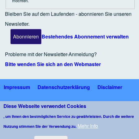
möchten.
Bleiben Sie auf dem Laufenden - abonnieren Sie unseren
Newsletter.
Bestehendes Abonnement verwalten
Probleme mit der Newsletter-Anmeldung?
Bitte wenden Sie sich an den Webmaster
Impressum
Datenschutzerklärung
Disclaimer
Fußzeile
Bildnachweise
Nutzungsbedingungen Gäste-WLAN
Diese Webseite verwendet Cookies
, um Ihnen den bestmöglichen Service zu gewährleisten. Durch die weitere
Kommentarrichtlinie
Mehr Info
Nutzung stimmen Sie der Verwendung zu.
Copyright © 2026 Bürgerforum Wangen im Allgäu e.V. - All rights