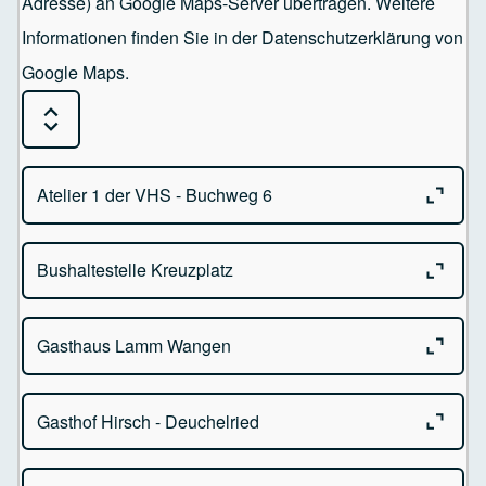
Adresse) an Google Maps-Server übertragen. Weitere
Informationen finden Sie in der Datenschutzerklärung von
Google Maps.
Expand or Collapse all sections
Close o
Atelier 1 der VHS - Buchweg 6
Close o
Bushaltestelle Kreuzplatz
Atelier 1 der VHS
Buchweg 6 - 88239 Wangen im Allgäu
Close o
Gasthaus Lamm Wangen
Kreuzplatz - 88239 Wangen im Allgäu
Close o
Gasthof Hirsch - Deuchelried
Gasthaus Lamm Bindstr. 60
88239 Wangen im Allgäu