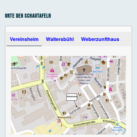
Orte der Schautafeln
Use the arrow keys to navigate between tabs
Vereinsheim
Waltersbühl
Weberzunfthaus