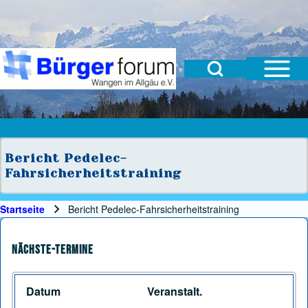
Open Sidebar Mai
Open Search Block
Suche
Suchformular
Suche Schließen
Bericht Pedelec-
Fahrsicherheitstraining
Startseite
Bericht Pedelec-Fahrsicherheitstraining
Pfadnavigation
Nächste-Termine
Datum
Veranstalt.