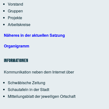
Vorstand
Google Maps Generator
by
RegioHelden
Gruppen
Projekte
Arbeitskreise
Google Maps Generator
by
RegioHelden
Näheres in der aktuellen Satzung
Organigramm
Informationen
Kommunikation neben dem Internet über
Schwäbische Zeitung
Schautafeln in der Stadt
Mitteilungsblatt der jeweiligen Ortschaft