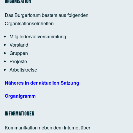
Organisation
Das Bürgerforum besteht aus folgenden
Organisationseinheiten
Google Maps Generator
by
RegioHelden
Mitgliedervollversammlung
Vorstand
Google Maps Generator
by
RegioHelden
Gruppen
Projekte
Arbeitskreise
Google Maps Generator
by
RegioHelden
Näheres in der aktuellen Satzung
Organigramm
Informationen
Kommunikation neben dem Internet über