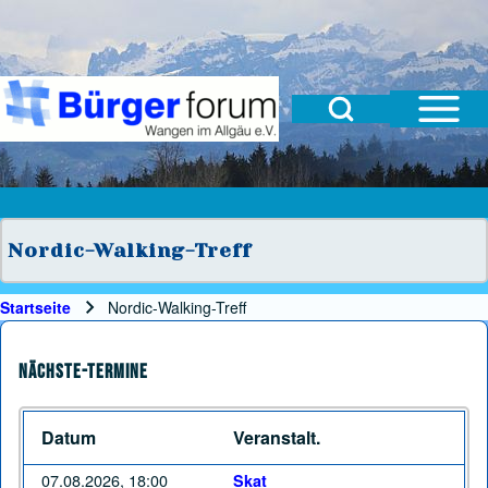
Open Sidebar Mai
Open Search Block
Suche
Suchformular
Suche Schließen
Nordic-Walking-Treff
Startseite
Nordic-Walking-Treff
Pfadnavigation
Nächste-Termine
Datum
Veranstalt.
07.08.2026, 18:00
Skat