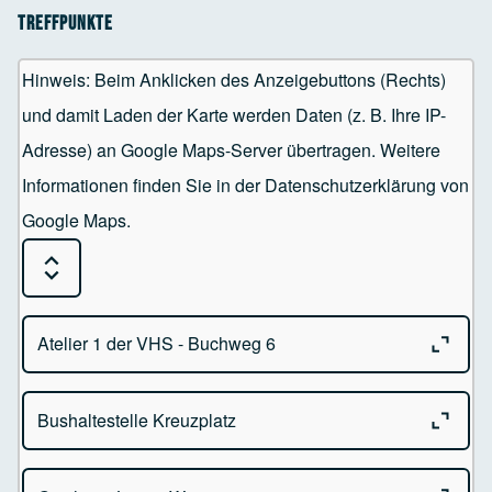
Treffpunkte
Hinweis: Beim Anklicken des Anzeigebuttons (Rechts)
und damit Laden der Karte werden Daten (z. B. Ihre IP-
Adresse) an Google Maps-Server übertragen. Weitere
Informationen finden Sie in der Datenschutzerklärung von
Google Maps.
Expand or Collapse all sections
Close o
Atelier 1 der VHS - Buchweg 6
Close o
Bushaltestelle Kreuzplatz
Atelier 1 der VHS
Buchweg 6 - 88239 Wangen im Allgäu
Close o