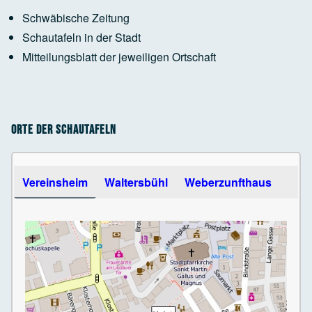
Schwäbische Zeitung
Schautafeln in der Stadt
Mitteilungsblatt der jeweiligen Ortschaft
Orte der Schautafeln
Use the arrow keys to navigate between tabs
Vereinsheim
Waltersbühl
Weberzunfthaus