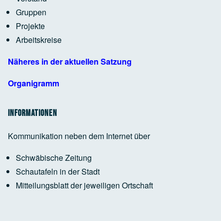
Google Maps Generator
by
RegioHelden
Gruppen
Projekte
Arbeitskreise
Google Maps Generator
by
RegioHelden
Näheres in der aktuellen Satzung
Organigramm
Informationen
Kommunikation neben dem Internet über
Schwäbische Zeitung
Schautafeln in der Stadt
Mitteilungsblatt der jeweiligen Ortschaft