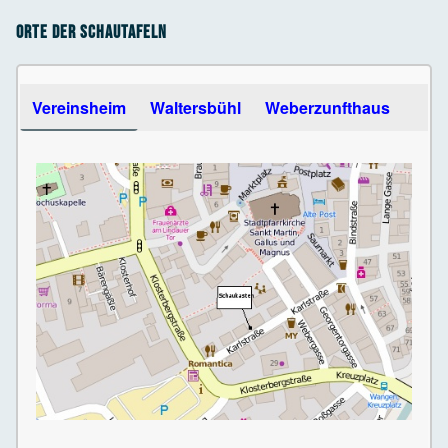
Orte der Schautafeln
Use the arrow keys to navigate between tabs
Vereinsheim
Waltersbühl
Weberzunfthaus