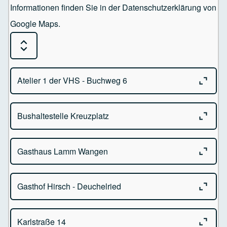
Informationen finden Sie in der Datenschutzerklärung von
Google Maps.
Expand or Collapse all sections
Close o
Atelier 1 der VHS - Buchweg 6
Close o
Bushaltestelle Kreuzplatz
Atelier 1 der VHS
Buchweg 6 - 88239 Wangen im Allgäu
Close o
Gasthaus Lamm Wangen
Kreuzplatz - 88239 Wangen im Allgäu
Close o
Gasthof Hirsch - Deuchelried
Gasthaus Lamm Bindstr. 60
88239 Wangen im Allgäu
Close o
Karlstraße 14
Gasthof Hirsch - Kirchplatz 4