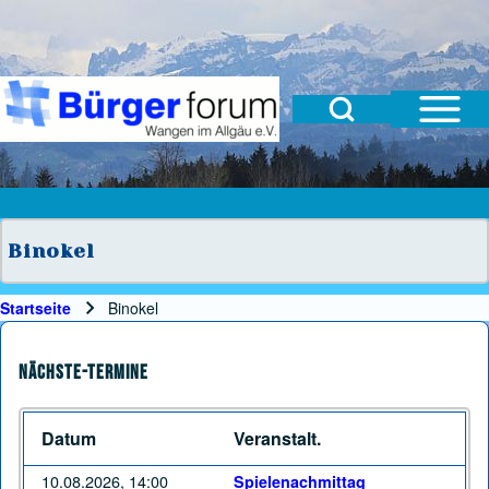
Open Sidebar Mai
Open Search Block
Suche
Suchformular
Suche Schließen
Binokel
Startseite
Binokel
Pfadnavigation
Nächste-Termine
Datum
Veranstalt.
10.08.2026, 14:00
Spielenachmittag