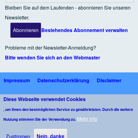
Bleiben Sie auf dem Laufenden - abonnieren Sie unseren
Newsletter.
Bestehendes Abonnement verwalten
Probleme mit der Newsletter-Anmeldung?
Bitte wenden Sie sich an den Webmaster
Impressum
Datenschutzerklärung
Disclaimer
Fußzeile
Bildnachweise
Nutzungsbedingungen Gäste-WLAN
Diese Webseite verwendet Cookies
, um Ihnen den bestmöglichen Service zu gewährleisten. Durch die weitere
Kommentarrichtlinie
Mehr Info
Nutzung stimmen Sie der Verwendung zu.
Copyright © 2026 Bürgerforum Wangen im Allgäu e.V. - All rights
reserved - Developed & Designed Raimund Langosch
Zustimmen
Nein, danke