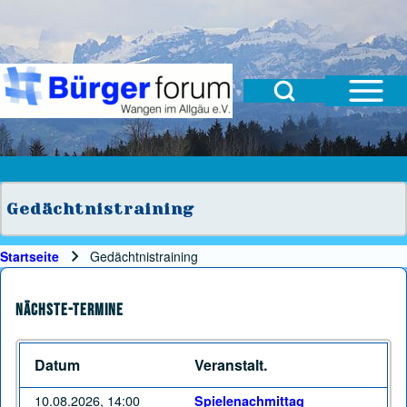
Open Sidebar Mai
Open Search Block
Suche
Suchformular
Suche Schließen
Gedächtnistraining
Startseite
Gedächtnistraining
Pfadnavigation
Nächste-Termine
Datum
Veranstalt.
10.08.2026, 14:00
Spielenachmittag