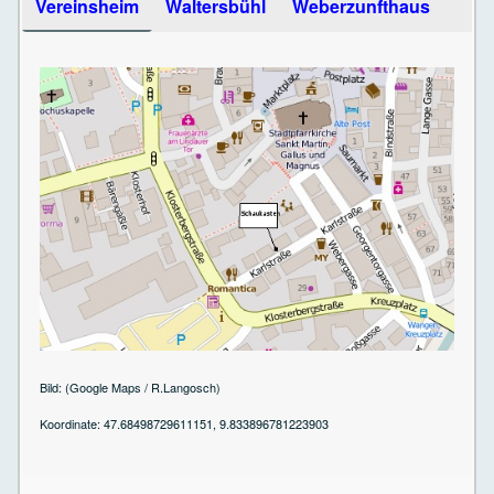
Vereinsheim
Waltersbühl
Weberzunfthaus
Bild: (Google Maps / R.Langosch)
Koordinate: 47.68498729611151, 9.833896781223903