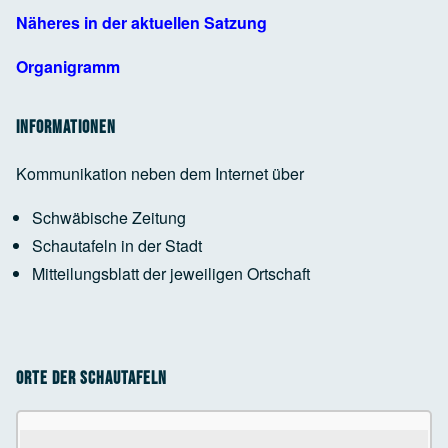
Näheres in der aktuellen Satzung
Organigramm
Informationen
Kommunikation neben dem Internet über
Schwäbische Zeitung
Schautafeln in der Stadt
Mitteilungsblatt der jeweiligen Ortschaft
Orte der Schautafeln
Use the arrow keys to navigate between tabs