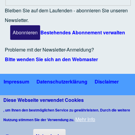
Bleiben Sie auf dem Laufenden - abonnieren Sie unseren
Newsletter.
Bestehendes Abonnement verwalten
Probleme mit der Newsletter-Anmeldung?
Bitte wenden Sie sich an den Webmaster
Impressum
Datenschutzerklärung
Disclaimer
Fußzeile
Bildnachweise
Nutzungsbedingungen Gäste-WLAN
Diese Webseite verwendet Cookies
, um Ihnen den bestmöglichen Service zu gewährleisten. Durch die weitere
Kommentarrichtlinie
Mehr Info
Nutzung stimmen Sie der Verwendung zu.
Copyright © 2026 Bürgerforum Wangen im Allgäu e.V. - All rights