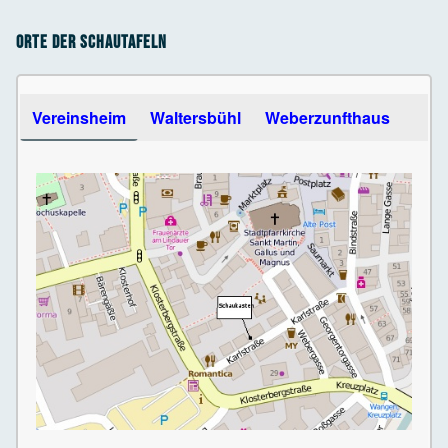
Orte der Schautafeln
Use the arrow keys to navigate between tabs
Vereinsheim
Waltersbühl
Weberzunfthaus