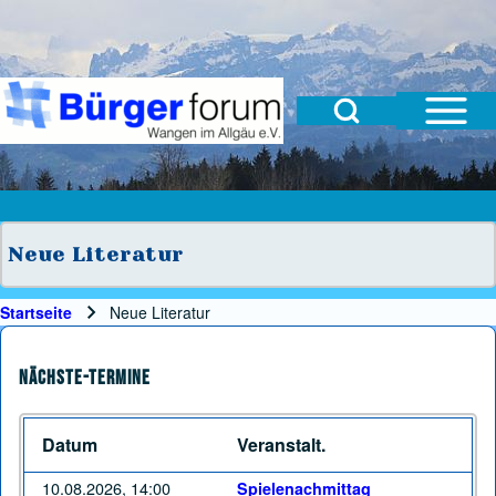
Open Sidebar Mai
Open Search Block
Suche
Suchformular
Suche Schließen
Neue Literatur
Startseite
Neue Literatur
Pfadnavigation
Nächste-Termine
Datum
Veranstalt.
10.08.2026, 14:00
Spielenachmittag