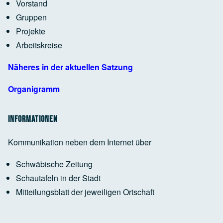
Vorstand
Google Maps Generator
by
RegioHelden
Gruppen
Projekte
Arbeitskreise
Google Maps Generator
by
RegioHelden
Näheres in der aktuellen Satzung
Organigramm
Informationen
Kommunikation neben dem Internet über
Schwäbische Zeitung
Schautafeln in der Stadt
Mitteilungsblatt der jeweiligen Ortschaft