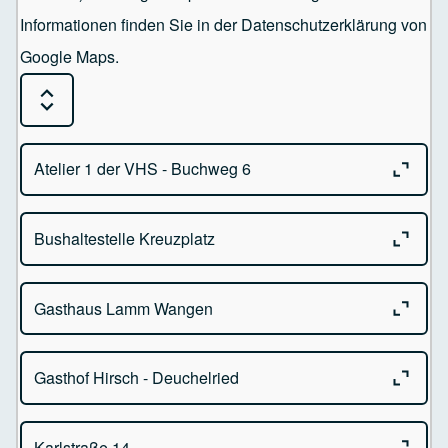
Informationen finden Sie in der Datenschutzerklärung von
Google Maps.
Expand or Collapse all sections
Close o
Atelier 1 der VHS - Buchweg 6
Close o
Bushaltestelle Kreuzplatz
Atelier 1 der VHS
Buchweg 6 - 88239 Wangen im Allgäu
Close o
Gasthaus Lamm Wangen
Kreuzplatz - 88239 Wangen im Allgäu
Close o
Gasthof Hirsch - Deuchelried
Gasthaus Lamm Bindstr. 60
88239 Wangen im Allgäu
Close o
Karlstraße 14