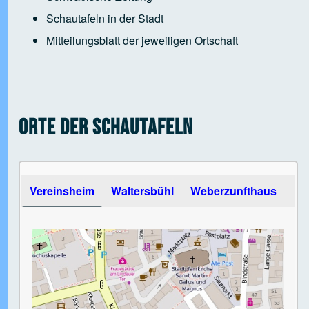
Schautafeln in der Stadt
Mitteilungsblatt der jeweiligen Ortschaft
Orte der Schautafeln
Use the arrow keys to navigate between tabs
Vereinsheim
Waltersbühl
Weberzunfthaus