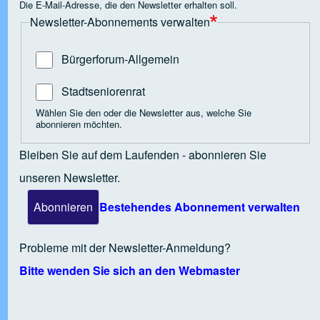
Die E-Mail-Adresse, die den Newsletter erhalten soll.
Newsletter-Abonnements verwalten
 Open tab vvja-pane-41818897-7-pane
Bürgerforum-Allgemein
 Open tab vvja-pane-41818897-8-pane
Stadtseniorenrat
Wählen Sie den oder die Newsletter aus, welche Sie
abonnieren möchten.
 Open tab vvja-pane-41818897-9-pane
Bleiben Sie auf dem Laufenden - abonnieren Sie
unseren Newsletter.
 Open tab vvja-pane-41818897-10-pane
Bestehendes Abonnement verwalten
 Open tab vvja-pane-41818897-11-pane
Probleme mit der Newsletter-Anmeldung?
Bitte wenden Sie sich an den Webmaster
 Open tab vvja-pane-41818897-12-pane