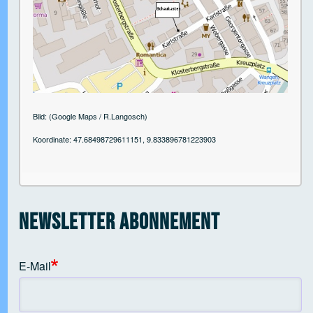
 Open tab vvja-pane-41818897-1-pane
 Open tab vvja-pane-41818897-2-pane
Bild: (Google Maps / R.Langosch)
Koordinate: 47.68498729611151, 9.833896781223903
 Open tab vvja-pane-41818897-3-pane
 Open tab vvja-pane-41818897-4-pane
Newsletter Abonnement
 Open tab vvja-pane-41818897-5-pane
E-Mail
 Open tab vvja-pane-41818897-6-pane