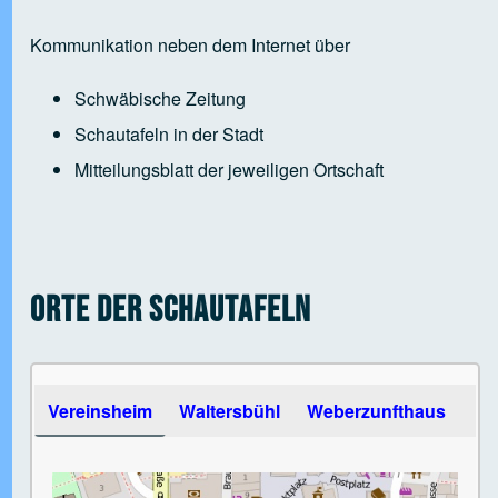
Kommunikation neben dem Internet über
Schwäbische Zeitung
Schautafeln in der Stadt
Mitteilungsblatt der jeweiligen Ortschaft
Orte der Schautafeln
Use the arrow keys to navigate between tabs
Vereinsheim
Waltersbühl
Weberzunfthaus