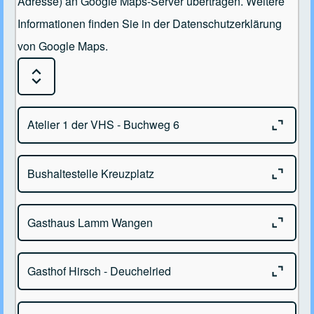
Adresse) an Google Maps-Server übertragen. Weitere
Informationen finden Sie in der Datenschutzerklärung
von Google Maps.
Expand or Collapse all sections
Close or
Atelier 1 der VHS - Buchweg 6
Close or
Bushaltestelle Kreuzplatz
Atelier 1 der VHS
Buchweg 6 - 88239 Wangen im Allgäu
Close or
Gasthaus Lamm Wangen
Kreuzplatz - 88239 Wangen im Allgäu
Close or
Gasthof Hirsch - Deuchelried
Gasthaus Lamm Bindstr. 60
88239 Wangen im Allgäu