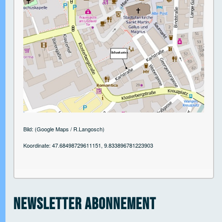
 Open tab vvja-pane-41818897-1-pane
 Open tab vvja-pane-41818897-2-pane
Bild: (Google Maps / R.Langosch)
Koordinate: 47.68498729611151, 9.833896781223903
 Open tab vvja-pane-41818897-3-pane
 Open tab vvja-pane-41818897-4-pane
Newsletter Abonnement