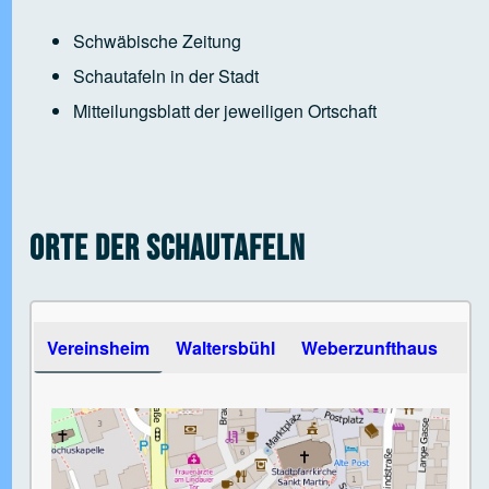
Schwäbische Zeitung
Schautafeln in der Stadt
Mitteilungsblatt der jeweiligen Ortschaft
Orte der Schautafeln
Use the arrow keys to navigate between tabs
Vereinsheim
Waltersbühl
Weberzunfthaus