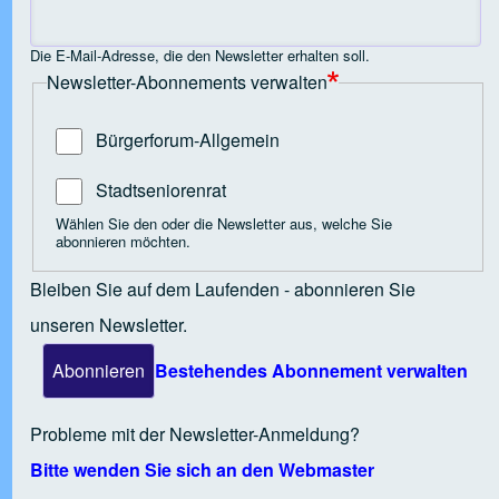
 Open tab vvja-pane-41818897-6-pane
Die E-Mail-Adresse, die den Newsletter erhalten soll.
Newsletter-Abonnements verwalten
 Open tab vvja-pane-41818897-7-pane
Bürgerforum-Allgemein
 Open tab vvja-pane-41818897-8-pane
Stadtseniorenrat
Wählen Sie den oder die Newsletter aus, welche Sie
abonnieren möchten.
 Open tab vvja-pane-41818897-9-pane
Bleiben Sie auf dem Laufenden - abonnieren Sie
unseren Newsletter.
 Open tab vvja-pane-41818897-10-pane
Bestehendes Abonnement verwalten
 Open tab vvja-pane-41818897-11-pane
Probleme mit der Newsletter-Anmeldung?
Bitte wenden Sie sich an den Webmaster
 Open tab vvja-pane-41818897-12-pane