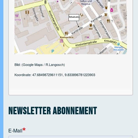
 Open tab vvja-pane-41818897-1-pane
 Open tab vvja-pane-41818897-2-pane
Bild: (Google Maps / R.Langosch)
Koordinate: 47.68498729611151, 9.833896781223903
 Open tab vvja-pane-41818897-3-pane
 Open tab vvja-pane-41818897-4-pane
Newsletter Abonnement
 Open tab vvja-pane-41818897-5-pane
E-Mail