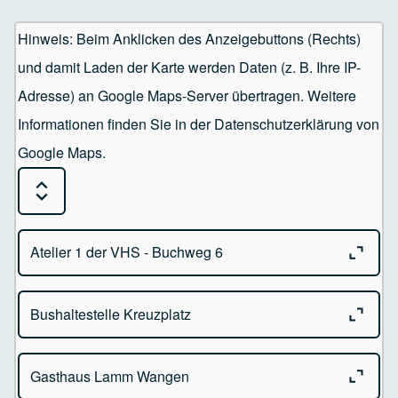
Hinweis: Beim Anklicken des Anzeigebuttons (Rechts)
und damit Laden der Karte werden Daten (z. B. Ihre IP-
Adresse) an Google Maps-Server übertragen. Weitere
Informationen finden Sie in der Datenschutzerklärung von
Google Maps.
Expand or Collapse all sections
Close o
Atelier 1 der VHS - Buchweg 6
Close o
Bushaltestelle Kreuzplatz
Atelier 1 der VHS
Buchweg 6 - 88239 Wangen im Allgäu
Close o
Gasthaus Lamm Wangen
Kreuzplatz - 88239 Wangen im Allgäu