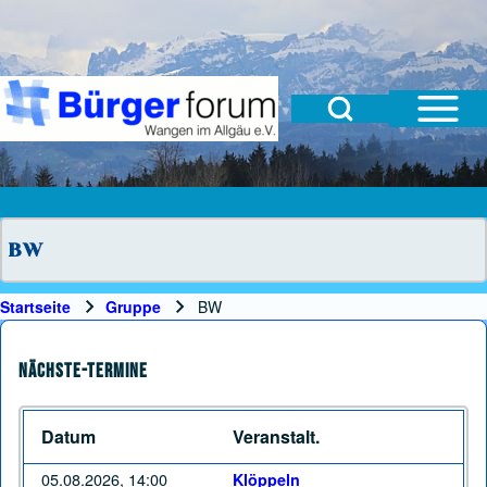
Open Sidebar Mai
Open Search Block
Suche
Suchformular
Suche Schließen
BW
Startseite
Gruppe
BW
Pfadnavigation
Nächste-Termine
Datum
Veranstalt.
05.08.2026, 14:00
Klöppeln