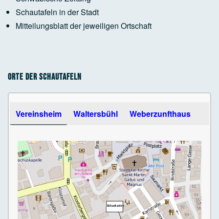
Schautafeln in der Stadt
Mitteilungsblatt der jeweiligen Ortschaft
Orte der Schautafeln
Use the arrow keys to navigate between tabs
Vereinsheim
Waltersbühl
Weberzunfthaus