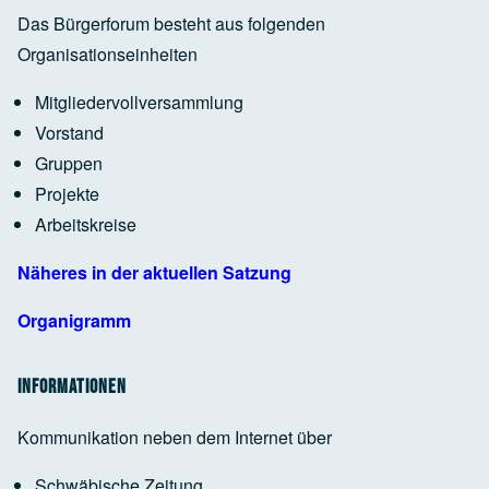
Das Bürgerforum besteht aus folgenden
Organisationseinheiten
Google Maps Generator
by
RegioHelden
Mitgliedervollversammlung
Vorstand
Google Maps Generator
by
RegioHelden
Gruppen
Projekte
Arbeitskreise
Google Maps Generator
by
RegioHelden
Näheres in der aktuellen Satzung
Organigramm
Informationen
Kommunikation neben dem Internet über
Schwäbische Zeitung