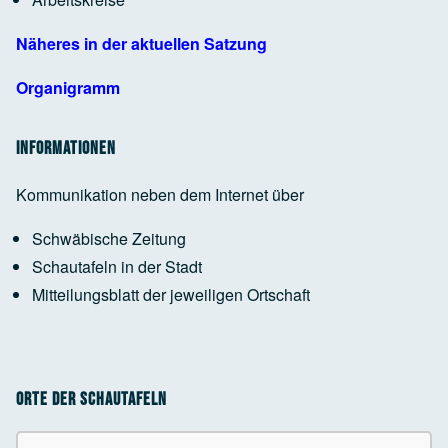
Google Maps Generator
by
RegioHelden
Näheres in der aktuellen Satzung
Organigramm
Informationen
Kommunikation neben dem Internet über
Schwäbische Zeitung
Schautafeln in der Stadt
Mitteilungsblatt der jeweiligen Ortschaft
Orte der Schautafeln