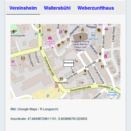
Use the arrow keys to navigate between tabs
Vereinsheim
Waltersbühl
Weberzunfthaus
Bild: (Google Maps / R.Langosch)
Koordinate: 47.68498729611151, 9.833896781223903