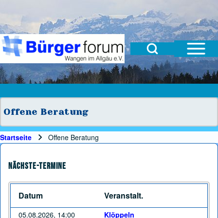
Open Sidebar Mai
Open Search Block
Suche
Suchformular
Suche Schließen
Offene Beratung
Startseite
Offene Beratung
Pfadnavigation
Nächste-Termine
Datum
Veranstalt.
05.08.2026, 14:00
Klöppeln