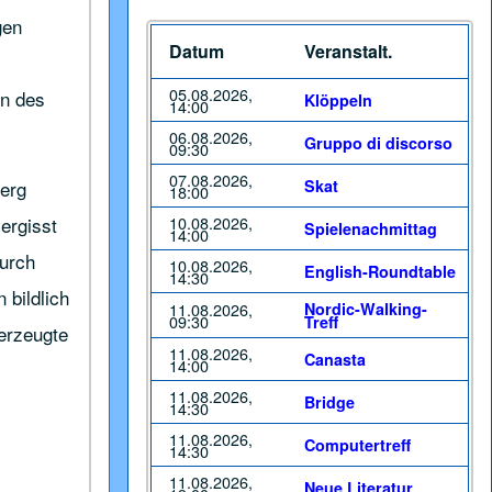
gen
Datum
Veranstalt.
05.08.2026,
en des
Klöppeln
14:00
06.08.2026,
Gruppo di discorso
09:30
07.08.2026,
berg
Skat
18:00
ergisst
10.08.2026,
Spielenachmittag
14:00
durch
10.08.2026,
English-Roundtable
14:30
 bildlich
11.08.2026,
Nordic-Walking-
09:30
Treff
berzeugte
11.08.2026,
Canasta
14:00
11.08.2026,
Bridge
14:30
11.08.2026,
Computertreff
14:30
11.08.2026,
Neue Literatur