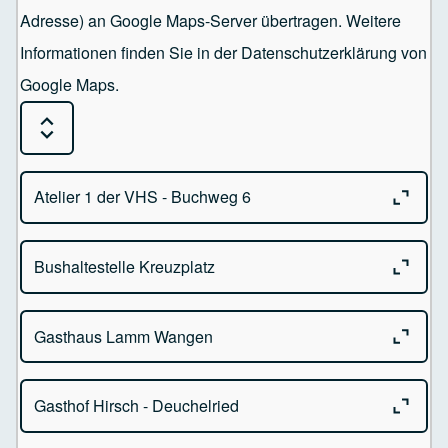
Adresse) an Google Maps-Server übertragen. Weitere
Informationen finden Sie in der Datenschutzerklärung von
Google Maps.
Expand or Collapse all sections
Close o
Atelier 1 der VHS - Buchweg 6
Close o
Bushaltestelle Kreuzplatz
Atelier 1 der VHS
Buchweg 6 - 88239 Wangen im Allgäu
Close o
Gasthaus Lamm Wangen
Kreuzplatz - 88239 Wangen im Allgäu
Close o
Gasthof Hirsch - Deuchelried
Gasthaus Lamm Bindstr. 60
88239 Wangen im Allgäu