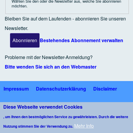
Wählen Sie den oder die Newsletter aus, welche Sie abonnieren
möchten.
Bleiben Sie auf dem Laufenden - abonnieren Sie unseren
Newsletter.
Bestehendes Abonnement verwalten
Probleme mit der Newsletter-Anmeldung?
Bitte wenden Sie sich an den Webmaster
Impressum
Datenschutzerklärung
Disclaimer
Fußzeile
Bildnachweise
Nutzungsbedingungen Gäste-WLAN
Diese Webseite verwendet Cookies
, um Ihnen den bestmöglichen Service zu gewährleisten. Durch die weitere
Kommentarrichtlinie
Mehr Info
Nutzung stimmen Sie der Verwendung zu.
Copyright © 2026 Bürgerforum Wangen im Allgäu e.V. - All rights