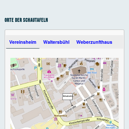
Orte der Schautafeln
Use the arrow keys to navigate between tabs
Vereinsheim
Waltersbühl
Weberzunfthaus