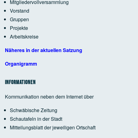
Mitgliedervollversammlung
Vorstand
Google Maps Generator
by
RegioHelden
Gruppen
Projekte
Arbeitskreise
Google Maps Generator
by
RegioHelden
Näheres in der aktuellen Satzung
Organigramm
Informationen
Kommunikation neben dem Internet über
Schwäbische Zeitung
Schautafeln in der Stadt
Mitteilungsblatt der jeweiligen Ortschaft