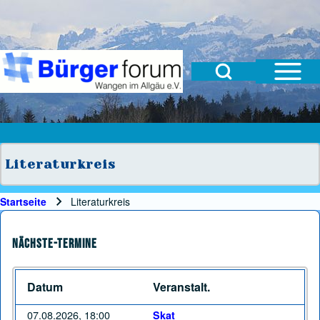
Open Sidebar Mai
Open Search Block
Suche
Suchformular
Suche Schließen
Literaturkreis
Startseite
Literaturkreis
Pfadnavigation
Nächste-Termine
Datum
Veranstalt.
07.08.2026, 18:00
Skat