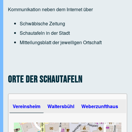
Kommunikation neben dem Internet über
Schwäbische Zeitung
Schautafeln in der Stadt
Mitteilungsblatt der jeweiligen Ortschaft
Orte der Schautafeln
Use the arrow keys to navigate between tabs
Vereinsheim
Waltersbühl
Weberzunfthaus