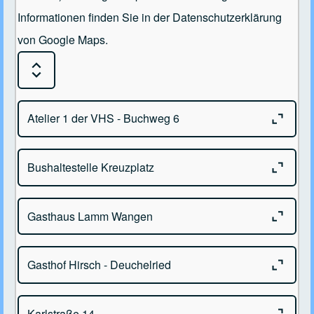
Informationen finden Sie in der Datenschutzerklärung
von Google Maps.
Expand or Collapse all sections
Close or
Atelier 1 der VHS - Buchweg 6
Close or
Bushaltestelle Kreuzplatz
Atelier 1 der VHS
Buchweg 6 - 88239 Wangen im Allgäu
Close or
Gasthaus Lamm Wangen
Kreuzplatz - 88239 Wangen im Allgäu
Close or
Gasthof Hirsch - Deuchelried
Gasthaus Lamm Bindstr. 60
88239 Wangen im Allgäu
Close or
Karlstraße 14