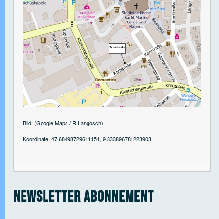
 Open tab vvja-pane-61468325-1-pane
 Open tab vvja-pane-61468325-2-pane
Bild: (Google Maps / R.Langosch)
Koordinate: 47.68498729611151, 9.833896781223903
 Open tab vvja-pane-61468325-3-pane
 Open tab vvja-pane-61468325-4-pane
Newsletter Abonnement
 Open tab vvja-pane-61468325-5-pane