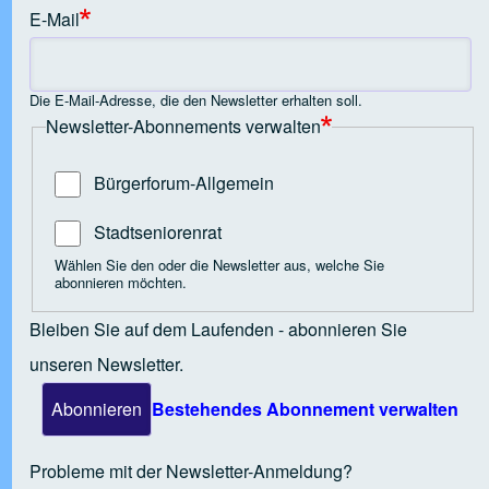
E-Mail
 Open tab vvja-pane-61468325-6-pane
Die E-Mail-Adresse, die den Newsletter erhalten soll.
Newsletter-Abonnements verwalten
 Open tab vvja-pane-61468325-7-pane
Bürgerforum-Allgemein
 Open tab vvja-pane-61468325-8-pane
Stadtseniorenrat
Wählen Sie den oder die Newsletter aus, welche Sie
abonnieren möchten.
 Open tab vvja-pane-61468325-9-pane
Bleiben Sie auf dem Laufenden - abonnieren Sie
unseren Newsletter.
 Open tab vvja-pane-61468325-10-pane
Bestehendes Abonnement verwalten
 Open tab vvja-pane-61468325-11-pane
Probleme mit der Newsletter-Anmeldung?