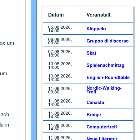
Datum
Veranstalt.
05.08.2026,
Klöppeln
14:00
06.08.2026,
Gruppo di discorso
box um
09:30
07.08.2026,
Skat
18:00
10.08.2026,
Spielenachmittag
14:00
zum
10.08.2026,
English-Roundtable
14:30
11.08.2026,
Nordic-Walking-
09:30
Treff
11.08.2026,
Canasta
14:00
11.08.2026,
Nach
Bridge
14:30
dann
11.08.2026,
Computertreff
14:30
11.08.2026,
Neue Literatur